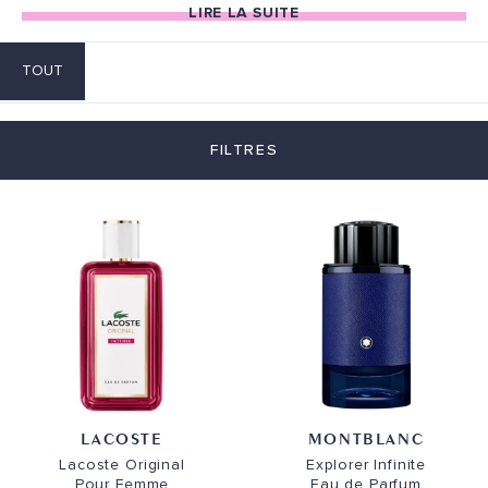
fragrances !
LIRE LA SUITE
Notre petit plus ? Des prix exceptionnels, des
produits d'excellence et enfin, un large panel de
TOUT
choix. Ne cherchez pas plus loin, vous êtes au bon
endroit !
FILTRES
LACOSTE
MONTBLANC
Lacoste Original
Explorer Infinite
Pour Femme
Eau de Parfum