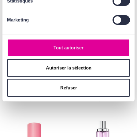
Statistiques
Marketing
Tout autoriser
Autoriser la sélection
CHLOÉ
JEAN PAUL GAULTIER
Nomade
Le Male In Blue
Jardin d'Égypte
Eau de Parfum
Refuser
Eau de Parfum
Édition limitée
58,00 €
67,00 €