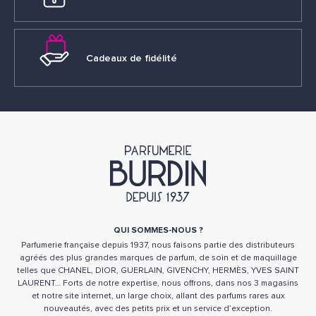
nouveautés parfum permettent d’explorer de nouveaux horizons
sensoriels, adaptés aux envies et aux tendances actuelles. Pour
celles et ceux qui aiment les senteurs aériennes et éclatantes,
une nouvelle eau de toilette fraîche sera idéale. Avec des notes
Cadeaux de fidélité
de citron, de bergamote ou encore de fleur d’oranger, ces
fragrances sont parfaites pour un usage quotidien. Les amateurs
de parfums intenses préféreront découvrir une nouvelle eau de
parfum aux accords plus profonds et sophistiqués. Des notes
boisées, épicées ou ambrées viennent enrichir ces créations
pour offrir un sillage puissant et élégant. Vous aimez les
surprises ? Les parfums de niche offrent des combinaisons
olfactives audacieuses et inattendues, parfaites pour celles et
ceux qui veulent une fragrance originale et unique.
Sur Parfumerie Burdin, nous mettons un point d’honneur à vous
QUI SOMMES-NOUS ?
proposer les nouveautés parfum pas chères, pour que vous
Parfumerie française depuis 1937, nous faisons partie des distributeurs
puissiez être parmi les premiers à adopter une fragrance
agréés des plus grandes marques de parfum, de soin et de maquillage
tendance, sans dépasser votre budget.
telles que CHANEL, DIOR, GUERLAIN, GIVENCHY, HERMÈS, YVES SAINT
LAURENT… Forts de notre expertise, nous offrons, dans nos 3 magasins
Nouveauté parfum pour femme,
et notre site internet, un large choix, allant des parfums rares aux
nouveautés, avec des petits prix et un service d’exception.