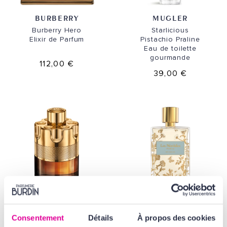
BURBERRY
MUGLER
Burberry Hero
Starlicious
Elixir de Parfum
Pistachio Praline
Eau de toilette
gourmande
112,00 €
39,00 €
AZZARO
LES NÉRÉIDES
Consentement
Détails
À propos des cookies
Forever Wanted
Rue Paradis