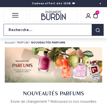
Cadeau offert dès 120€
❤️
0
Icône util
pani
Logo du site
Accueil
PARFUM
NOUVEAUTÉS PARFUMS
NOUVEAUTÉS PARFUMS
Envie de changement ? Retrouvez-ici nos nouvelles