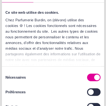
Absolu
Eau de Parfum
Parfum
Ce site web utilise des cookies.
84,00 €
79,00 €
Chez Parfumerie Burdin, on (dévore) utilise des
cookies 🍪 ! Les cookies fonctionnels sont nécessaires
au fonctionnement du site. Les autres types de cookies
nous permettent de personnaliser le contenu et les
annonces, d'offrir des fonctionnalités relatives aux
médias sociaux et d'analyser notre trafic. Nous
partageons également des informations sur l'utilisation de
notre site avec nos partenaires de médias sociaux, de
publicité et d'analyse, qui peuvent combiner celles-ci
avec d'autres informations que vous leur avez fournies
Sélection
MONTBLANC
CAROLINA HERRERA
ou qu'ils ont collectées lors de votre utilisation de leurs
Nécessaires
du
Legend Elixir
Good Girl
services. Tout ça, pour vous offrir une expérience au top
consentement
Parfum
Jasmine Absolute
! En cliquant sur le bouton Valider vous acceptez
Eau de Parfum
Préférences
l'ensemble des cookies de notre site ainsi que ceux de
48,00 €
65,00 €
nos partenaires. Plus d'informations, retrouvez
nos
Conditions Générales d'Utilisation
.