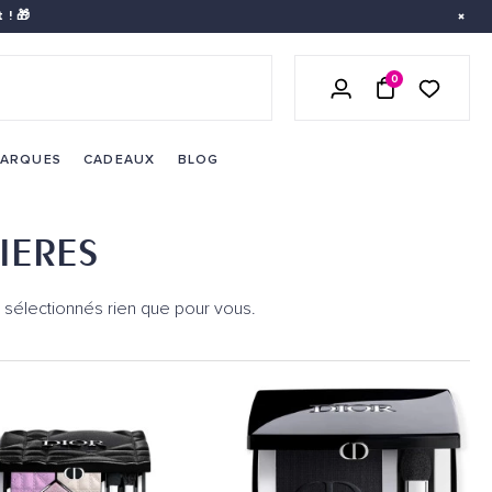
 ! 🎁
0
LISTE DE 
SE CONNECTER
PANIER
ARQUES
CADEAUX
BLOG
IERES
e sélectionnés rien que pour vous.