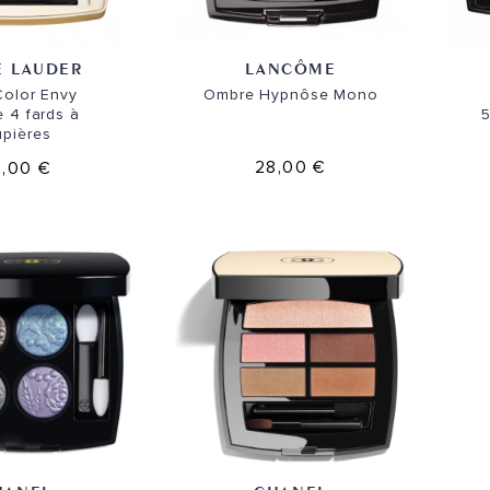
E LAUDER
LANCÔME
Color Envy
Ombre Hypnôse Mono
e 4 fards à
5
upières
28,00 €
,00 €