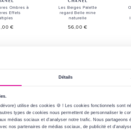
HANEL
CHANEL
bres
Ombres à
Les Beiges
Palette
O
ères
Effets
regard
Belle mine
ltiples
naturelle
,00 €
56,00 €
Détails
ies.
dévore) utilise des cookies 🍪 ! Les cookies fonctionnels sont 
autres types de cookies nous permettent de personnaliser le cont
INIQUE
CHANEL
s aux médias sociaux et d'analyser notre trafic. Nous partageons
h Impact
Ombre Essentielle
O
dow Play
Ombre à paupières
c
te avec nos partenaires de médias sociaux, de publicité et d'analy