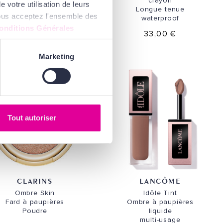
crayon
 votre utilisation de leurs
Longue tenue
33,00 €
 vous acceptez l'ensemble des
waterproof
onditions Générales
33,00 €
Marketing
Tout autoriser
CLARINS
LANCÔME
Ombre Skin
Idôle Tint
Fard à paupières
Ombre à paupières
Poudre
liquide
multi-usage