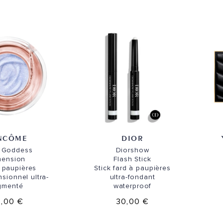
NCÔME
DIOR
e Goddess
Diorshow
mension
Flash Stick
 paupières
Stick fard à paupières
sionnel ultra-
ultra-fondant
gmenté
waterproof
,00 €
30,00 €