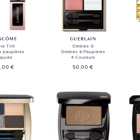
NCÔME
GUERLAIN
ôle Tint
Ombres G
à paupières
Ombres à Paupières
iquide
4 Couleurs
,00 €
50,00 €