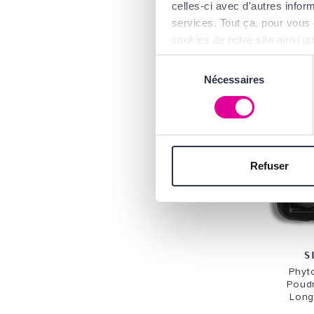
Fard à
celles-ci avec d'autres inform
2
services. Tout ça, pour vous 
cookies de notre site ainsi q
d'Utilisation
.
Sélection
Nécessaires
du
consentement
Refuser
S
Phyt
Poudr
Long