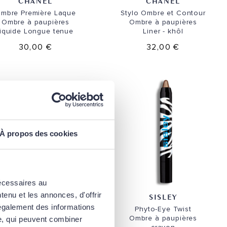
CHANEL
CHANEL
mbre Première Laque
Stylo Ombre et Contour
Ombre à paupières
Ombre à paupières
liquide
Longue tenue
Liner - khôl
30,00 €
32,00 €
À propos des cookies
nécessaires au
enu et les annonces, d'offrir
CHANEL
SISLEY
 également des informations
mbre Essentielle
Top
Phyto-Eye Twist
oat yeux multi-usage
Ombre à paupières
se, qui peuvent combiner