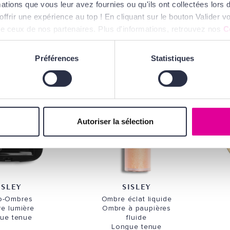
 Paupières
Longue tenue multi-
ations que vous leur avez fournies ou qu'ils ont collectées lors de
usage
7,00 €
offrir une expérience au top ! En cliquant sur le bouton Valider
34,00 €
ue ceux de nos partenaires. Plus d'informations, retrouvez nos
C
Préférences
Statistiques
Autoriser la sélection
ISLEY
SISLEY
o-Ombres
Ombre éclat liquide
e lumière
Ombre à paupières
ue tenue
fluide
Longue tenue