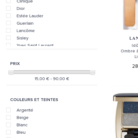
Clinique
Dior
Estée Lauder
Guerlain
Lancôme
LA
Sisley
Yves Saint Laurent
Id
Ombre 
L
PRIX
28
15,00 € - 90,00 €
COULEURS ET TEINTES
Argenté
Beige
Blanc
Bleu