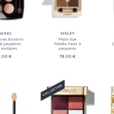
HANEL
SISLEY
bres Boutons
Phyto-Eye
à paupières
Palette Fards à
s multiples
paupières
,00 €
78,00 €
COLLECTOR