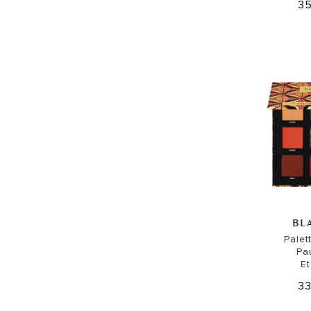
35
BL
Palet
Pa
Et
33