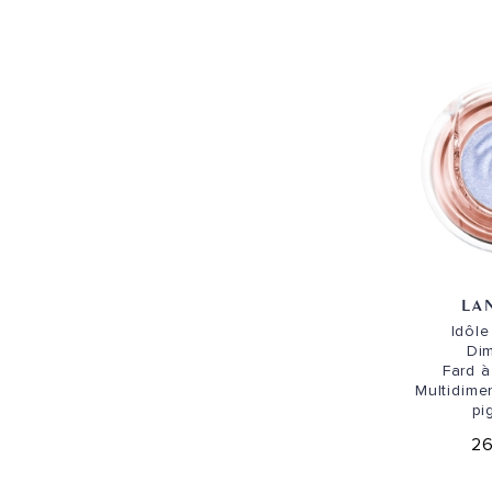
LA
Idôl
Di
Fard à
Multidimen
pi
26