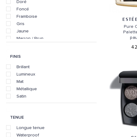
Doré
Foncé
Framboise
ESTÉ
Gris
Pure 
Jaune
Palett
pa
Marron / Brun
Multicolore
42
Noir
FINIS
Nude
Brillant
Oranger
Lumineux
Prune
Mat
Rose
Métallique
Rouge
Satin
Universelle
Vert
Violet
TENUE
Longue tenue
Waterproof