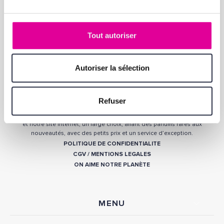
Tout autoriser
Autoriser la sélection
QUI SOMMES-NOUS ?
Parfumerie française depuis 1937, nous faisons partie des distributeurs
agréés des plus grandes marques de parfum, de soin et de maquillage
Refuser
telles que CHANEL, DIOR, GUERLAIN, GIVENCHY, HERMÈS, YVES SAINT
LAURENT… Forts de notre expertise, nous offrons, dans nos 3 magasins
et notre site internet, un large choix, allant des parfums rares aux
nouveautés, avec des petits prix et un service d’exception.
POLITIQUE DE CONFIDENTIALITE
CGV
/
MENTIONS LEGALES
ON AIME NOTRE PLANÈTE
MENU