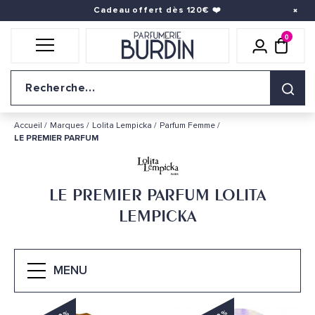
Cadeau offert dès 120€
❤️
0
Icône util
pani
Logo du site
Accueil
Marques
Lolita Lempicka
Parfum Femme
LE PREMIER PARFUM
LE PREMIER PARFUM LOLITA
LEMPICKA
MENU