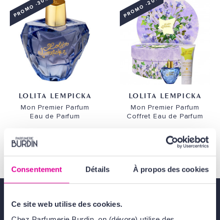
PROMO -20%
PROMO -30%
LOLITA LEMPICKA
LOLITA LEMPICKA
Mon Premier Parfum
Mon Premier Parfum
Eau de Parfum
Coffret Eau de Parfum
83,00 €
58,10 €
79,00 €
63,20 €
Consentement
Détails
À propos des cookies
Ce site web utilise des cookies.
Livraison gratuite
dès 49€
Chez Parfumerie Burdin, on (dévore) utilise des