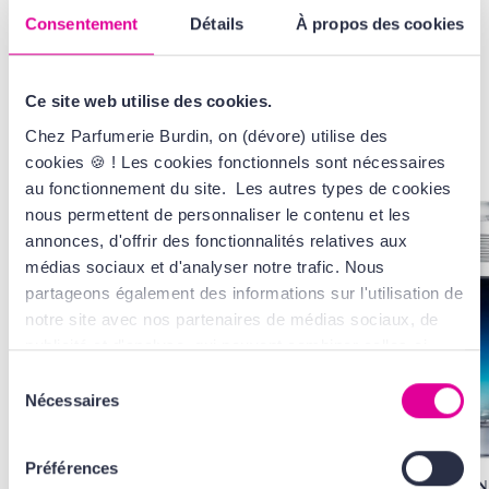
Consentement
Détails
À propos des cookies
Ce site web utilise des cookies.
VOUS AIMEREZ
AUSSI...
Chez Parfumerie Burdin, on (dévore) utilise des
cookies 🍪 ! Les cookies fonctionnels sont nécessaires
au fonctionnement du site. Les autres types de cookies
nous permettent de personnaliser le contenu et les
annonces, d'offrir des fonctionnalités relatives aux
médias sociaux et d'analyser notre trafic. Nous
partageons également des informations sur l'utilisation de
notre site avec nos partenaires de médias sociaux, de
publicité et d'analyse, qui peuvent combiner celles-ci
avec d'autres informations que vous leur avez fournies
Sélection
ou qu'ils ont collectées lors de votre utilisation de leurs
Nécessaires
du
services. Tout ça, pour vous offrir une expérience au top
consentement
! En cliquant sur le bouton Valider vous acceptez
Préférences
l'ensemble des cookies de notre site ainsi que ceux de
RABANNE
RABANN