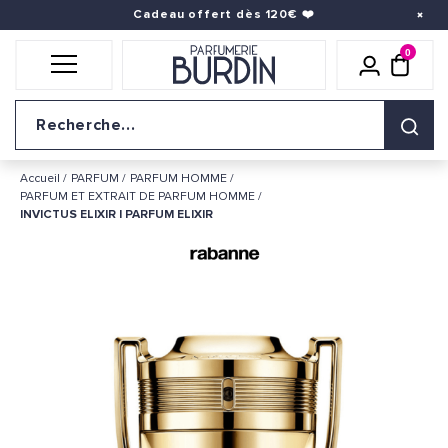
Cadeau offert dès 120€
❤️
0
Icône util
pani
Logo du site
Accueil
PARFUM
PARFUM HOMME
PARFUM ET EXTRAIT DE PARFUM HOMME
INVICTUS ELIXIR | PARFUM ELIXIR