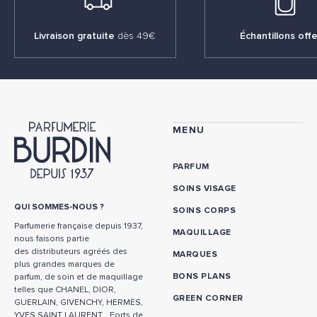
Livraison gratuite
dès 49€
Échantillons offe
MENU
PARFUM
SOINS VISAGE
QUI SOMMES-NOUS ?
SOINS CORPS
Parfumerie française depuis 1937,
MAQUILLAGE
nous faisons partie
des distributeurs agréés des
MARQUES
plus grandes marques de
BONS PLANS
parfum, de soin et de maquillage
telles que CHANEL, DIOR,
GREEN CORNER
GUERLAIN, GIVENCHY, HERMÈS,
YVES SAINT LAURENT… Forts de