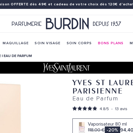
raison OFFERTE dès 49€
et cadeau de votre choix dès 120€ d'achat
MAQUILLAGE
SOIN VISAGE
SOIN CORPS
BONS PLANS
M
E | EAU DE PARFUM
YVES ST LAUR
PARISIENNE
Eau de Parfum
4.8
/
5
-
13
avis
Vaporisateur 80 ml
118,00 €
-20%
94,40