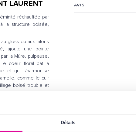
AINT LAURENT
AVIS
 féminité réchauffée par
à la structure boisée,
, au gloss ou aux talons
ulé, ajoute une pointe
 par la Mûre, pulpeuse,
 Le coeur floral bat la
e et qui s'harmonise
harnelle, comme le cuir
llage boisé trouble et
cellence. Et quand la
 Musc et du Santal, on
de Paris, froissé comme
Détails
it matin blême, couture