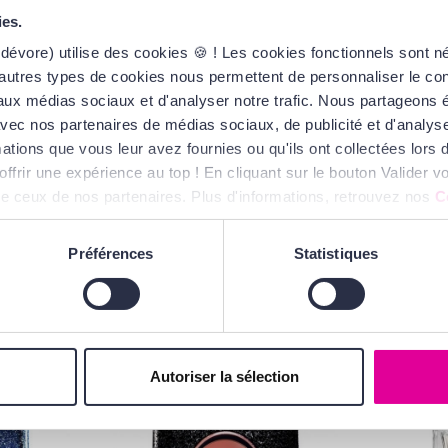
ies.
u de Parfum
dévore) utilise des cookies 🍪 ! Les cookies fonctionnels sont 
autres types de cookies nous permettent de personnaliser le cont
 : le cou, la poitrine et
s aux médias sociaux et d'analyser notre trafic. Nous partageons
te avec nos partenaires de médias sociaux, de publicité et d'analy
ations que vous leur avez fournies ou qu'ils ont collectées lors de
offrir une expérience au top ! En cliquant sur le bouton Valider
ue ceux de nos partenaires. Plus d'informations, retrouvez nos
C
Préférences
Statistiques
VOUS AIMEREZ
AUSSI...
Autoriser la sélection