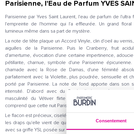
Parisienne, l'Eau de Parfum YVES S
Parisienne par Yves Saint Laurent, l'eau de parfum de l'ultra
l'empreinte de l'homme qui l'a effleurée. Un grand floral 
lumineux même dans sa part de mystère.
La note de tête plaque un Accord Vinyle, clin d'oeil au vernis
aiguilles de la Parisienne. Puis le Cranberry, fruit acid
d'amertume, évocation d'une certaine impertinence, adoucie
pétillante, charnue, symbole d'une Parisienne épicurienne.
chamade avec la Rose de Damas, d'une féminité absolu
parfaitement avec la Violette, plus poudrée, sensuelle et c
porté par Parisienne. La note de fond apporte dans son si
intensité. D'abord avec du Patchouli, le mystère par ex
masculinité du Vétiver flirte avec l'érotisme féminin du
comprend que cette nuit Parisienne fut une "night of love".
Le flacon est précieux, ciselé comme le labyrinthe des rues 
Consentement
les draps qu'elle vient de quitter, rosé comme le ciel au pet
avec sa griffe YSL posée sur du cuir noir.