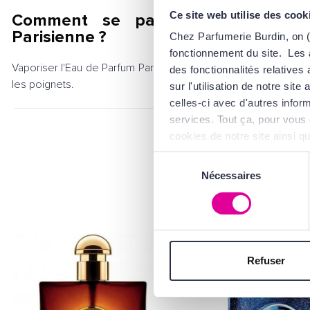
Ce site web utilise des cook
Comment se parfumer avec l'Ea
Parisienne ?
Chez Parfumerie Burdin, on (
fonctionnement du site. Les 
Vaporiser l'Eau de Parfum Parisienne sur les points de pulsation
des fonctionnalités relative
les poignets.
sur l'utilisation de notre si
celles-ci avec d'autres inform
services. Tout ça, pour vous 
cookies de notre site ainsi q
d'Utilisation
.
Sélection
Nécessaires
du
consentement
Refuser