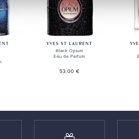
ENT
YVES ST LAURENT
YV
Black Opium
Eau de Parfum
m
53,00 €