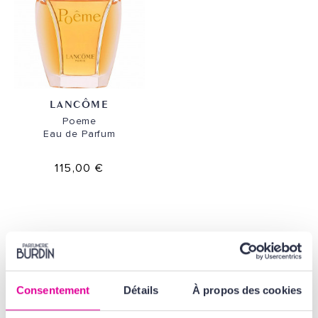
LANCÔME
Poeme
Eau de Parfum
115,00 €
Parfumerie Burdin est distributeur agréé de la marque Lancôme.
Pour contacter la marque, envoyez un email à :
Consentement
Détails
À propos des cookies
relationclient@lancome.oaccare.fr
ou écrivez à l'adresse suivante : LANCOME PARIS - 14, rue