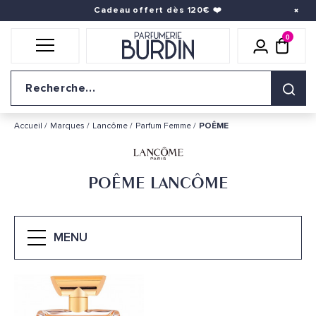
Cadeau offert dès 120€
❤️
0
Icône util
pani
Logo du site
Accueil
Marques
Lancôme
Parfum Femme
POÊME
POÊME LANCÔME
MENU