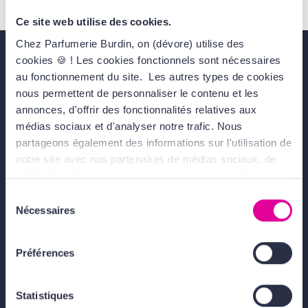
Royale - 75008 Paris France
Ce site web utilise des cookies.
Chez Parfumerie Burdin, on (dévore) utilise des
cookies 🍪 ! Les cookies fonctionnels sont nécessaires
au fonctionnement du site. Les autres types de cookies
Livraison gratuite
dès 49€
nous permettent de personnaliser le contenu et les
annonces, d'offrir des fonctionnalités relatives aux
médias sociaux et d'analyser notre trafic. Nous
partageons également des informations sur l'utilisation de
Échantillons offerts
notre site avec nos partenaires de médias sociaux, de
publicité et d'analyse, qui peuvent combiner celles-ci
avec d'autres informations que vous leur avez fournies
Sélection
ou qu'ils ont collectées lors de votre utilisation de leurs
Emballage cadeau gratuit
Nécessaires
du
services. Tout ça, pour vous offrir une expérience au top
consentement
! En cliquant sur le bouton Valider vous acceptez
Préférences
l'ensemble des cookies de notre site ainsi que ceux de
Paiement sécurisé
nos partenaires. Plus d'informations, retrouvez
nos
Conditions Générales d'Utilisation
.
Statistiques