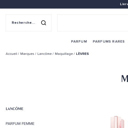
Liv
Recherche sur le site
Rechercher
PARFUM
PARFUMS RARES
Accueil
Marques
Lancôme
Maquillage
LÈVRES
M
LANCÔME
PARFUM FEMME