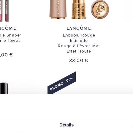
NCÔME
LANCÔME
ôle Shaper
L'Absolu Rouge
n à lèvres
Intimatte
Rouge à Lèvres Mat
Effet Flouté
1,00 €
33,00 €
PROMO -15%
Détails