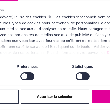
ies.
NCÔME
LANCÔME
dévore) utilise des cookies 🍪 ! Les cookies fonctionnels sont 
olu Gloss
La Nuit Trésor
Cream
Love Calendar
autres types de cookies nous permettent de personnaliser le cont
s aux médias sociaux et d'analyser notre trafic. Nous partageons
7,00 €
103,00 €
87,55 €
te avec nos partenaires de médias sociaux, de publicité et d'analy
ations que vous leur avez fournies ou qu'ils ont collectées lors de
offrir une expérience au top ! En cliquant sur le bouton Valider
ue ceux de nos partenaires. Plus d'informations, retrouvez nos
C
Préférences
Statistiques
Autoriser la sélection