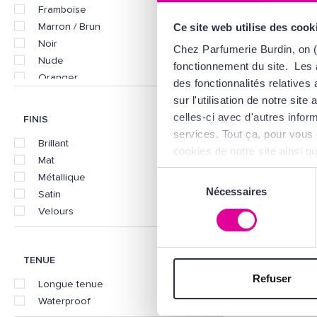
Framboise
Marron / Brun
Ce site web utilise des cook
LA
Noir
Chez Parfumerie Burdin, on (
L'Abs
Nude
fonctionnement du site. Les 
Oranger
des fonctionnalités relative
Rose
2
sur l'utilisation de notre si
Rouge
celles-ci avec d'autres inform
FINIS
Universelle
services. Tout ça, pour vous 
Brillant
Violet
cookies de notre site ainsi q
Mat
d'Utilisation
.
Sélection
Métallique
Nécessaires
du
Satin
consentement
Velours
TENUE
Refuser
Longue tenue
Waterproof