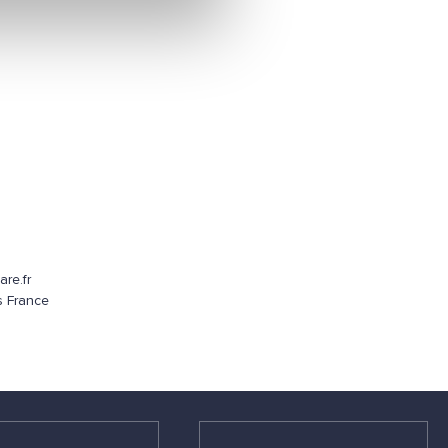
re.fr
s France