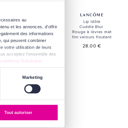
LANCÔME
LANCÔME
nécessaires au
Lash Idôle
Lip Idôle
Flutter Extension
Cuddle Blur
enu et les annonces, d'offrir
Coffret Mascara
Rouge à lèvres mat
 également des informations
fini velours floutant
31,00 €
se, qui peuvent combiner
28,00 €
 votre utilisation de leurs
 vous acceptez l'ensemble des
onditions Générales
Marketing
Tout autoriser