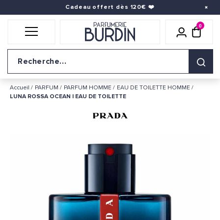
Cadeau offert dès 120€
❤️
0
Icône util
pani
Logo du site
Accueil
PARFUM
PARFUM HOMME
EAU DE TOILETTE HOMME
LUNA ROSSA OCEAN | EAU DE TOILETTE