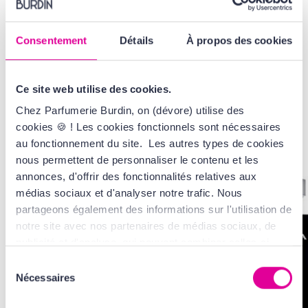
VOIR LA GAMME
AVIS
Consentement
Détails
À propos des cookies
Ce site web utilise des cookies.
Chez Parfumerie Burdin, on (dévore) utilise des
cookies 🍪 ! Les cookies fonctionnels sont nécessaires
VOUS AIMEREZ
AUSSI...
au fonctionnement du site. Les autres types de cookies
nous permettent de personnaliser le contenu et les
annonces, d'offrir des fonctionnalités relatives aux
médias sociaux et d'analyser notre trafic. Nous
partageons également des informations sur l'utilisation de
notre site avec nos partenaires de médias sociaux, de
publicité et d'analyse, qui peuvent combiner celles-ci
avec d'autres informations que vous leur avez fournies
Sélection
ou qu'ils ont collectées lors de votre utilisation de leurs
Nécessaires
du
services. Tout ça, pour vous offrir une expérience au top
consentement