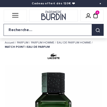
Cadeau offert dès 120€
❤️
0
Icône util
pani
Logo du site
Accueil
PARFUM
PARFUM HOMME
EAU DE PARFUM HOMME
MATCH POINT | EAU DE PARFUM