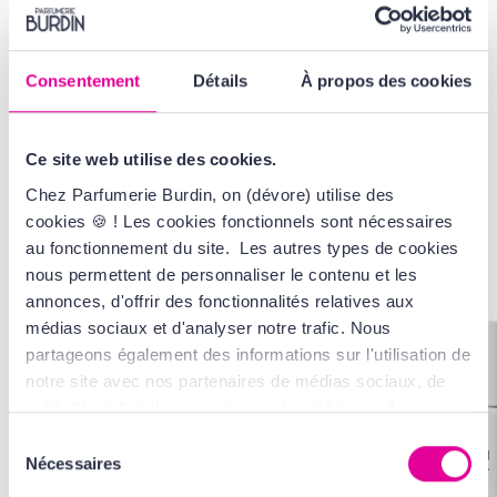
VOIR LA GAMME
Consentement
Détails
À propos des cookies
AVIS
Ce site web utilise des cookies.
Chez Parfumerie Burdin, on (dévore) utilise des
cookies 🍪 ! Les cookies fonctionnels sont nécessaires
VOUS AIMEREZ
AUSSI...
au fonctionnement du site. Les autres types de cookies
nous permettent de personnaliser le contenu et les
annonces, d'offrir des fonctionnalités relatives aux
médias sociaux et d'analyser notre trafic. Nous
partageons également des informations sur l'utilisation de
notre site avec nos partenaires de médias sociaux, de
publicité et d'analyse, qui peuvent combiner celles-ci
avec d'autres informations que vous leur avez fournies
Sélection
ou qu'ils ont collectées lors de votre utilisation de leurs
Nécessaires
du
services. Tout ça, pour vous offrir une expérience au top
consentement