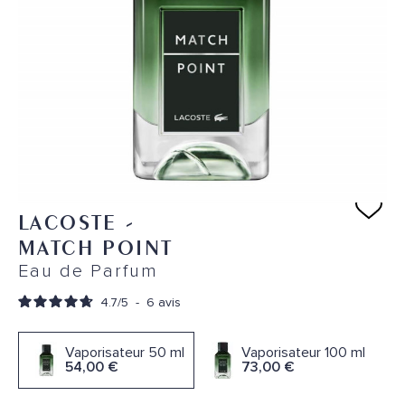
LACOSTE
-
MATCH POINT
Eau de Parfum
4.7
/
5
-
6
avis
Vaporisateur 50 ml
Vaporisateur 100 ml
54,00 €
73,00 €