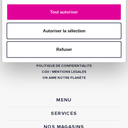
Tout autoriser
QUI SOMMES-NOUS ?
Autoriser la sélection
Parfumerie française depuis 1937, nous faisons partie des distributeurs
agréés des plus grandes marques de parfum, de soin et de maquillage
telles que CHANEL, DIOR, GUERLAIN, GIVENCHY, HERMÈS, YVES SAINT
Refuser
LAURENT… Forts de notre expertise, nous offrons, dans nos 3 magasins
et notre site internet, un large choix, allant des parfums rares aux
nouveautés, avec des petits prix et un service d’exception.
POLITIQUE DE CONFIDENTIALITE
CGV
/
MENTIONS LEGALES
ON AIME NOTRE PLANÈTE
MENU
SERVICES
NOS MAGASINS