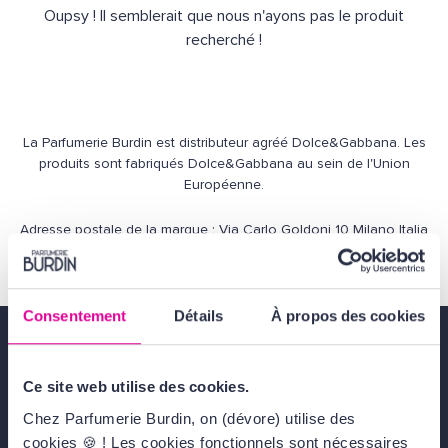
Oupsy ! Il semblerait que nous n'ayons pas le produit
recherché !
La Parfumerie Burdin est distributeur agréé Dolce&Gabbana. Les
produits sont fabriqués Dolce&Gabbana au sein de l'Union
Européenne.
Adresse postale de la marque : Via Carlo Goldoni 10 Milano Italia
Email de contact :
https://support.dolcegabbana.com/hc/fr/requests/new
Consentement
Détails
À propos des cookies
Livraison gratuite
dès 49€
Ce site web utilise des cookies.
Chez Parfumerie Burdin, on (dévore) utilise des
cookies 🍪 ! Les cookies fonctionnels sont nécessaires