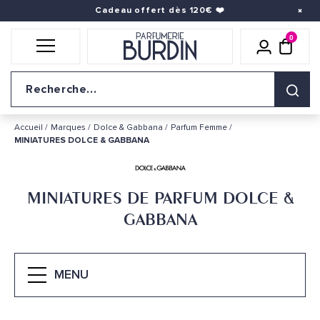
Cadeau offert dès 120€
❤️
0
Icône util
pani
Logo du site
Accueil
Marques
Dolce & Gabbana
Parfum Femme
MINIATURES DOLCE & GABBANA
MINIATURES DE PARFUM DOLCE &
GABBANA
MENU