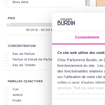
Boss Alive
PRIX
HUG
Bos
45,00 € - 90,00 €
Coffret 
Consentement
84
CONCENTRATION
Ce site web utilise des cook
Eau de Parfum
Parfum et Extrait de Parfum
Chez Parfumerie Burdin, on (
Eau de Toilette
fonctionnement du site. Les 
des fonctionnalités relative
sur l'utilisation de notre si
FAMILLES OLFACTIVES
celles-ci avec d'autres inform
services. Tout ça, pour vous 
Cuir
cookies de notre site ainsi q
Ambré
d'Utilisation
.
Fruité
Sélection