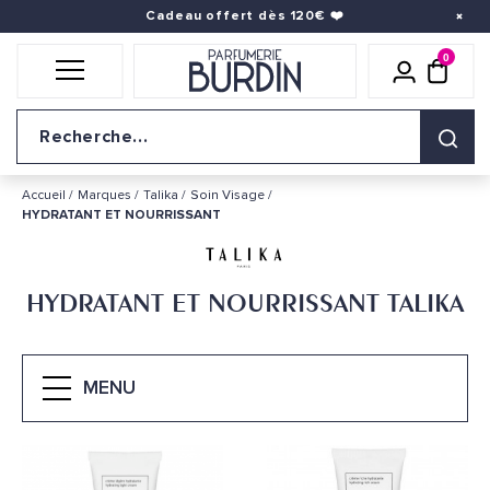
Cadeau offert dès 120€
❤️
0
Icône util
pani
Logo du site
Accueil
Marques
Talika
Soin Visage
HYDRATANT ET NOURRISSANT
HYDRATANT ET NOURRISSANT TALIKA
MENU