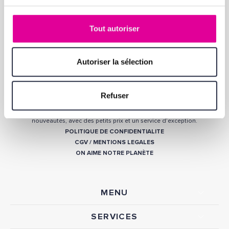
Tout autoriser
Autoriser la sélection
QUI SOMMES-NOUS ?
Parfumerie française depuis 1937, nous faisons partie des distributeurs
agréés des plus grandes marques de parfum, de soin et de maquillage
telles que CHANEL, DIOR, GUERLAIN, GIVENCHY, HERMÈS, YVES SAINT
Refuser
LAURENT… Forts de notre expertise, nous offrons, dans nos 3 magasins
et notre site internet, un large choix, allant des parfums rares aux
nouveautés, avec des petits prix et un service d’exception.
POLITIQUE DE CONFIDENTIALITE
CGV
/
MENTIONS LEGALES
ON AIME NOTRE PLANÈTE
MENU
SERVICES