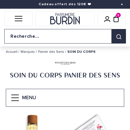
Cadeau offert dès 120€
❤️
0
Icône util
pani
Logo du site
Accueil
Marques
Panier des Sens
SOIN DU CORPS
SOIN DU CORPS PANIER DES SENS
MENU