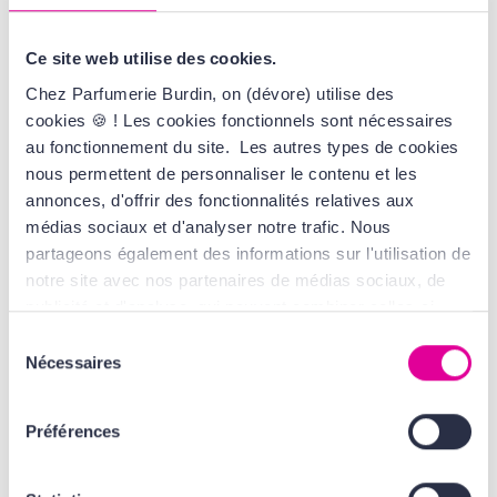
Ce site web utilise des cookies.
Chez Parfumerie Burdin, on (dévore) utilise des
cookies 🍪 ! Les cookies fonctionnels sont nécessaires
au fonctionnement du site. Les autres types de cookies
REPETTO
nous permettent de personnaliser le contenu et les
Repetto
annonces, d'offrir des fonctionnalités relatives aux
Coffret Eau de Toilette
médias sociaux et d'analyser notre trafic. Nous
partageons également des informations sur l'utilisation de
61,00 €
48,80 €
notre site avec nos partenaires de médias sociaux, de
publicité et d'analyse, qui peuvent combiner celles-ci
avec d'autres informations que vous leur avez fournies
Sélection
ou qu'ils ont collectées lors de votre utilisation de leurs
Nécessaires
du
services. Tout ça, pour vous offrir une expérience au top
consentement
Parfumerie Burdin est distributeur agréé Repetto. Les produits
! En cliquant sur le bouton Valider vous acceptez
Préférences
sont fabriqués par INTERPARFUMS, un fabricant établi au sein de
l'ensemble des cookies de notre site ainsi que ceux de
l'Union Européenne.
nos partenaires. Plus d'informations, retrouvez
nos
Conditions Générales d'Utilisation
.