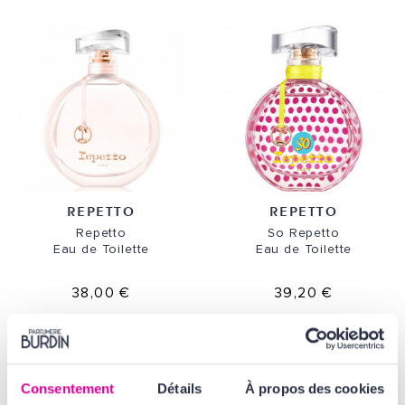
REPETTO
REPETTO
Repetto
So Repetto
Eau de Toilette
Eau de Toilette
38,00 €
39,20 €
PROMO -20%
Consentement
Détails
À propos des cookies