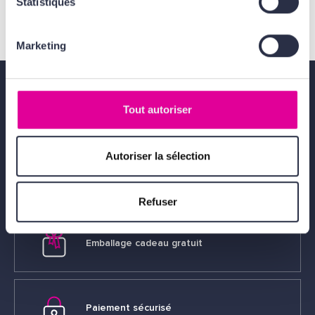
Statistiques
Pour contacter INTERPARFUMS
Par voie postale : 10 RUE DE SOLFERINO 75007 PARIS - FRANCE
Par email : tgaigneur@interparfums.fr
Marketing
Tout autoriser
Livraison gratuite
dès 49€
Autoriser la sélection
Échantillons offerts
Refuser
Emballage cadeau gratuit
Paiement sécurisé