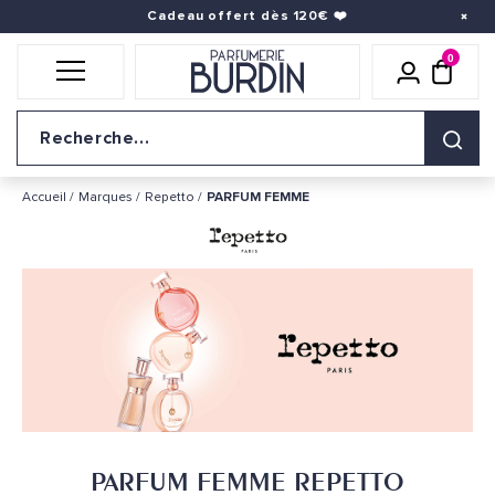
Cadeau offert dès 120€
❤️
0
Icône util
pani
Logo du site
Accueil
Marques
Repetto
PARFUM FEMME
PARFUM FEMME REPETTO