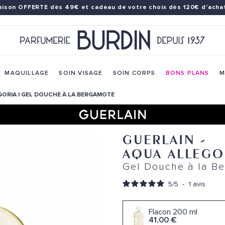
raison OFFERTE dès 49€
et cadeau de votre choix dès 120€ d'achat
MAQUILLAGE
SOIN VISAGE
SOIN CORPS
BONS PLANS
M
ORIA | GEL DOUCHE À LA BERGAMOTE
GUERLAIN
-
AQUA ALLEGO
Gel Douche à la B
5
/
5
-
1
avis
Flacon 200 ml
41,00 €