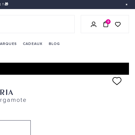
 ! 🎁
0
LISTE DE 
SE CONNECTER
PANIER
ARQUES
CADEAUX
BLOG
RIA
ergamote