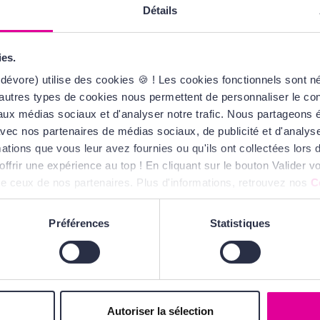
é une ou deux matières
Détails
vec la bergamote.
ies.
dévore) utilise des cookies 🍪 ! Les cookies fonctionnels sont 
 à la
autres types de cookies nous permettent de personnaliser le cont
s aux médias sociaux et d'analyser notre trafic. Nous partageons
te avec nos partenaires de médias sociaux, de publicité et d'analy
ations que vous leur avez fournies ou qu'ils ont collectées lors de
offrir une expérience au top ! En cliquant sur le bouton Valider
ue ceux de nos partenaires. Plus d'informations, retrouvez nos
C
Préférences
Statistiques
VOUS AIMEREZ
AUSSI...
Autoriser la sélection