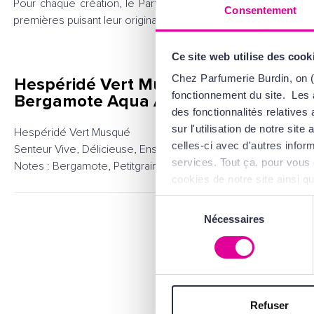
Pour chaque création, le Parfumeur Guerlain met en majest
Consentement
premières puisant leur originalité dans une alchimie unique a
Ce site web utilise des cook
Chez Parfumerie Burdin, on (
Hespéridé Vert Musqué, le Gel Douche
fonctionnement du site. Les 
Bergamote Aqua Allegoria GUERLAIN
des fonctionnalités relative
sur l'utilisation de notre si
Hespéridé Vert Musqué
celles-ci avec d'autres inform
Senteur Vive, Délicieuse, Ensoleillée
services. Tout ça, pour vous 
Notes : Bergamote, Petitgrain Citronnier, Épices Fraiches
cookies de notre site ainsi q
d'Utilisation
.
Sélection
Nécessaires
du
consentement
Refuser