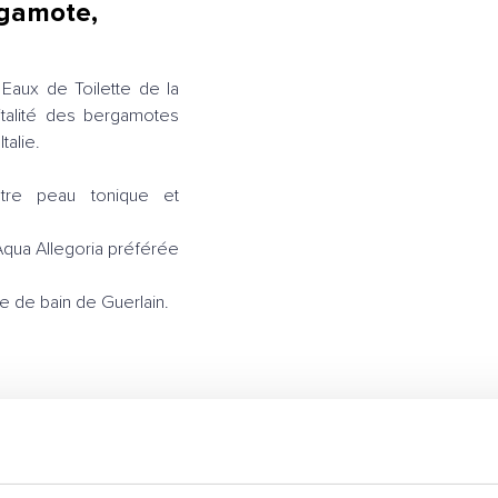
rgamote,
Eaux de Toilette de la
italité des bergamotes
talie.
tre peau tonique et
Aqua Allegoria préférée
ne de bain de Guerlain.
d'un parfum Guerlain.