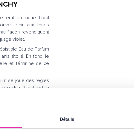
ENCHY
e emblématique floral
ouvel écrin aux lignes
eau flacon revendiquent
quage violet.
ésistible Eau de Parfum
nis étoilé. En fond, le
uelle et féminine de ce
rfum se joue des règles
ce parfum floral est la
uche de fantaisie. Une
t espiègle, à laquelle
Détails
Parfum Very