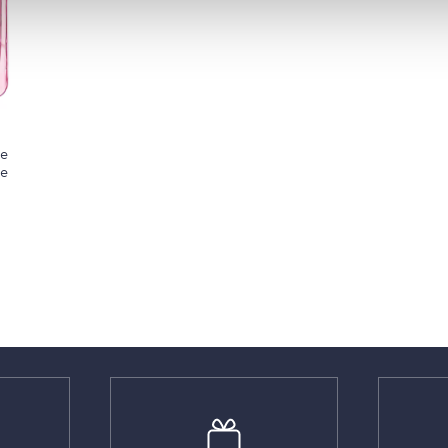
le
te