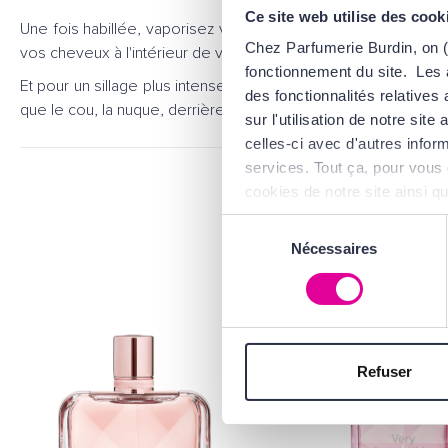
Ce site web utilise des cook
Une fois habillée, vaporisez votre parfum en traçant un gran
Chez Parfumerie Burdin, on (
vos cheveux à l'intérieur de votre veste.
fonctionnement du site. Les 
Et pour un sillage plus intense, vaporisez votre parfum sur les
des fonctionnalités relative
que le cou, la nuque, derrière les oreilles ou encore les poig
sur l'utilisation de notre si
celles-ci avec d'autres inform
services. Tout ça, pour vous 
cookies de notre site ainsi q
d'Utilisation
.
Sélection
Nécessaires
du
consentement
Refuser