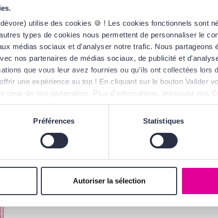
ies.
d triangle, du sommet de
dévore) utilise des cookies 🍪 ! Les cookies fonctionnels sont 
autres types de cookies nous permettent de personnaliser le cont
 points de pulsation tels
s aux médias sociaux et d'analyser notre trafic. Nous partageons
nets.
te avec nos partenaires de médias sociaux, de publicité et d'analy
ations que vous leur avez fournies ou qu'ils ont collectées lors de
offrir une expérience au top ! En cliquant sur le bouton Valider
ue ceux de nos partenaires. Plus d'informations, retrouvez nos
C
Préférences
Statistiques
VOUS AIMEREZ
AUSSI...
Autoriser la sélection