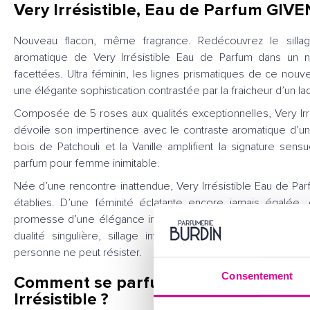
Very Irrésistible, Eau de Parfum GIV
Nouveau flacon, même fragrance. Redécouvrez le sillag
aromatique de Very Irrésistible Eau de Parfum dans un n
facettées. Ultra féminin, les lignes prismatiques de ce nouv
une élégante sophistication contrastée par la fraicheur d’un la
Composée de 5 roses aux qualités exceptionnelles, Very Irr
dévoile son impertinence avec le contraste aromatique d’un a
bois de Patchouli et la Vanille amplifient la signature sens
parfum pour femme inimitable.
Née d’une rencontre inattendue, Very Irrésistible Eau de Pa
établies. D’une féminité éclatante encore jamais égalée, 
promesse d’une élégance intemporelle assurée avec une to
dualité singulière, sillage intense d’une muse radieuse e
personne ne peut résister.
Consentement
Comment se parfumer avec l'Eau de 
Irrésistible ?