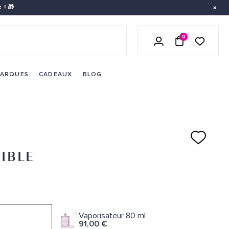
 ! 🎁
0
LISTE DE 
SE CONNECTER
PANIER
ARQUES
CADEAUX
BLOG
TIBLE
Vaporisateur 80 ml
91,00 €