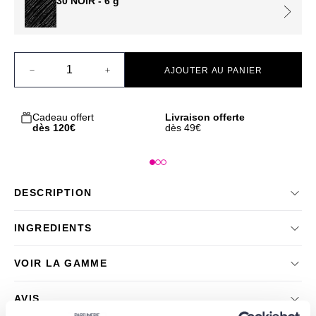
30 NOIR - 6 g
Quantité
AJOUTER AU PANIER
Cadeau offert
Livraison offerte
L
dès 120€
dès 49€
1
DESCRIPTION
INGREDIENTS
VOIR LA GAMME
AVIS