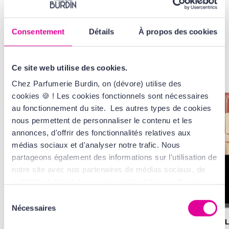
Consentement
Détails
À propos des cookies
VOUS AIMEREZ
AUSSI...
Ce site web utilise des cookies.
Chez Parfumerie Burdin, on (dévore) utilise des
cookies 🍪 ! Les cookies fonctionnels sont nécessaires
au fonctionnement du site. Les autres types de cookies
nous permettent de personnaliser le contenu et les
annonces, d'offrir des fonctionnalités relatives aux
médias sociaux et d'analyser notre trafic. Nous
partageons également des informations sur l'utilisation de
notre site avec nos partenaires de médias sociaux, de
publicité et d'analyse, qui peuvent combiner celles-ci
avec d'autres informations que vous leur avez fournies
Sélection
ou qu'ils ont collectées lors de votre utilisation de leurs
Nécessaires
du
services. Tout ça, pour vous offrir une expérience au top
consentement
CHANEL
CHANE