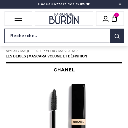
Cadeau offert dès 120€
❤️
0
Icône util
pani
Logo du site
Accueil
MAQUILLAGE
YEUX
MASCARA
LES BEIGES | MASCARA VOLUME ET DÉFINITION