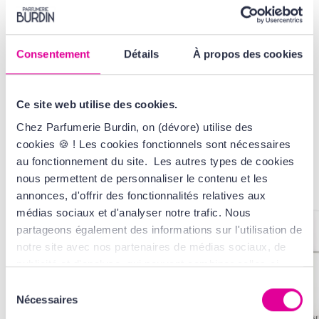
VOIR LA GAMME
Consentement
Détails
À propos des cookies
AVIS
Ce site web utilise des cookies.
Chez Parfumerie Burdin, on (dévore) utilise des
cookies 🍪 ! Les cookies fonctionnels sont nécessaires
VOUS AIMEREZ
AUSSI...
au fonctionnement du site. Les autres types de cookies
nous permettent de personnaliser le contenu et les
annonces, d'offrir des fonctionnalités relatives aux
médias sociaux et d'analyser notre trafic. Nous
PROMO -30%
partageons également des informations sur l'utilisation de
notre site avec nos partenaires de médias sociaux, de
publicité et d'analyse, qui peuvent combiner celles-ci
avec d'autres informations que vous leur avez fournies
Sélection
ou qu'ils ont collectées lors de votre utilisation de leurs
Nécessaires
du
services. Tout ça, pour vous offrir une expérience au top