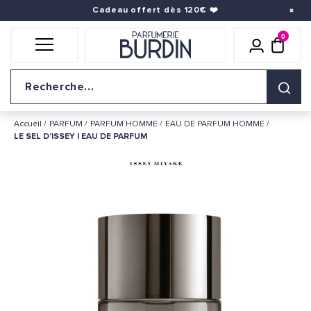
Cadeau offert dès 120€
❤️
0
Icône util
pani
Logo du site
Accueil
PARFUM
PARFUM HOMME
EAU DE PARFUM HOMME
LE SEL D'ISSEY | EAU DE PARFUM