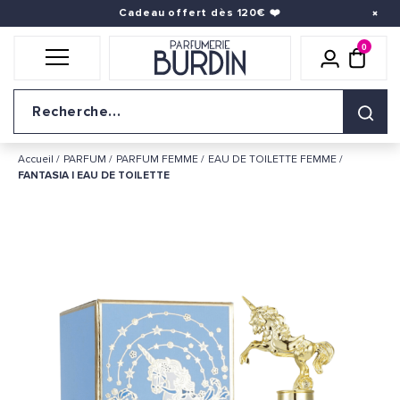
Cadeau offert dès 120€
❤️
0
Icône util
pani
Logo du site
Accueil
PARFUM
PARFUM FEMME
EAU DE TOILETTE FEMME
FANTASIA | EAU DE TOILETTE