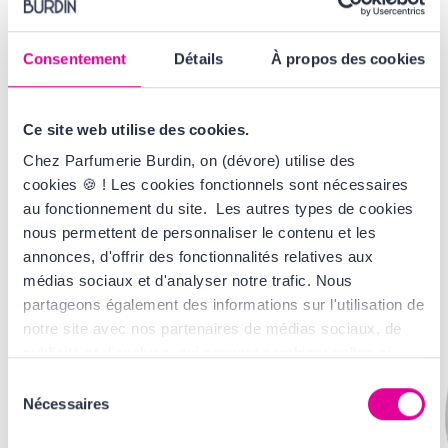
VOIR LA GAMME
AVIS
Consentement
Détails
À propos des cookies
Ce site web utilise des cookies.
Chez Parfumerie Burdin, on (dévore) utilise des
cookies 🍪 ! Les cookies fonctionnels sont nécessaires
VOUS AIMEREZ
AUSSI...
au fonctionnement du site. Les autres types de cookies
nous permettent de personnaliser le contenu et les
annonces, d'offrir des fonctionnalités relatives aux
médias sociaux et d'analyser notre trafic. Nous
partageons également des informations sur l'utilisation de
notre site avec nos partenaires de médias sociaux, de
publicité et d'analyse, qui peuvent combiner celles-ci
avec d'autres informations que vous leur avez fournies
Sélection
ou qu'ils ont collectées lors de votre utilisation de leurs
Nécessaires
du
services. Tout ça, pour vous offrir une expérience au top
consentement