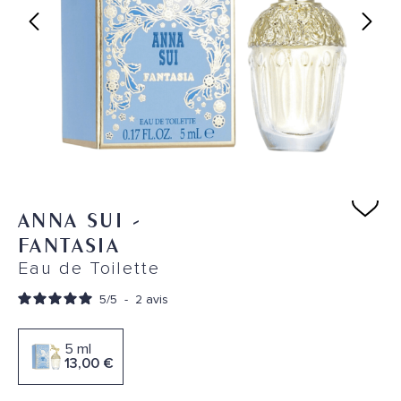
ANNA SUI
-
FANTASIA
Eau de Toilette
5
/
5
-
2
avis
5 ml
13,00 €