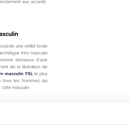
directement aux accents
asculin
ossède une virilité brute
 archétype très masculin
e, l’homme demeure d’une
ent de la libération de
m masculin YSL
le plus
ira tous les hommes qui
r côté masculin.
 Oud Absolu
 YVES SAINT