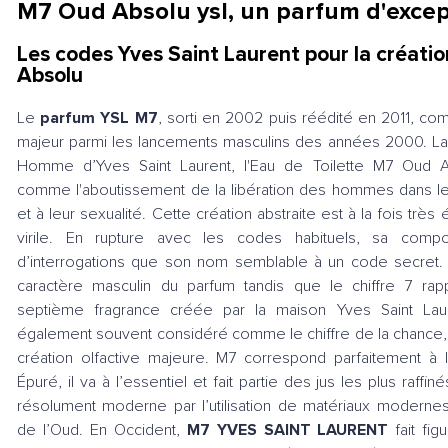
M7 Oud Absolu ysl, un parfum d'excep
Les codes Yves Saint Laurent pour la créat
Absolu
Le
parfum YSL M7
, sorti en 2002 puis réédité en 2011, 
majeur parmi les lancements masculins des années 2000. L
Homme d’Yves Saint Laurent, l'Eau de Toilette M7 Oud 
comme l'aboutissement de la libération des hommes dans leu
et à leur sexualité. Cette création abstraite est à la fois très
virile. En rupture avec les codes habituels, sa compo
d’interrogations que son nom semblable à un code secret. 
caractère masculin du parfum tandis que le chiffre 7 rappe
septième fragrance créée par la maison Yves Saint Laur
également souvent considéré comme le chiffre de la chance,
création olfactive majeure. M7 correspond parfaitement à l
Épuré, il va à l’essentiel et fait partie des jus les plus raffi
résolument moderne par l’utilisation de matériaux modernes
de l’Oud. En Occident,
M7 YVES SAINT LAURENT
fait fig