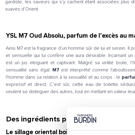
gardiste, les saveurs qui s’y cachent étant associées plus 
suaves d’Orient.
YSL M7 Oud Absolu, parfum de l’excès au m
Ainsi M7 est la fragrance d’un homme sûr de lui et serein. Il p
et sensuelle qui lui confère une aura désirable. Incarnant un
est un jus intriguant et captivant. Malgré sa virilité brut
sensualité sans égal.
M7
est interprété comme l'aboutissem
l'homme dans sa relation à la sexualité et au corps : le
parfu
expressif et direct. C’est sûr, cette eau de toilette sédu
veulent se distinguer des autres, tout en mettant en valeur leu
Des ingrédients prestigieux pour M7
Le sillage oriental boisé de M7 Oud Absolu