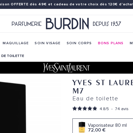
raison OFFERTE dès 49€
et cadeau de votre choix dès 120€ d'achat
MAQUILLAGE
SOIN VISAGE
SOIN CORPS
BONS PLANS
M
U DE TOILETTE
YVES ST LAUR
M7
Eau de toilette
4.8
/
5
-
74
avis
Vaporisateur 80 ml
72,00 €