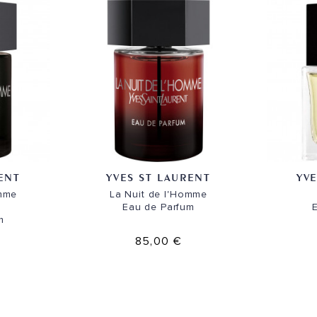
ENT
YVES ST LAURENT
YV
omme
La Nuit de l'Homme
Eau de Parfum
E
m
85,00 €