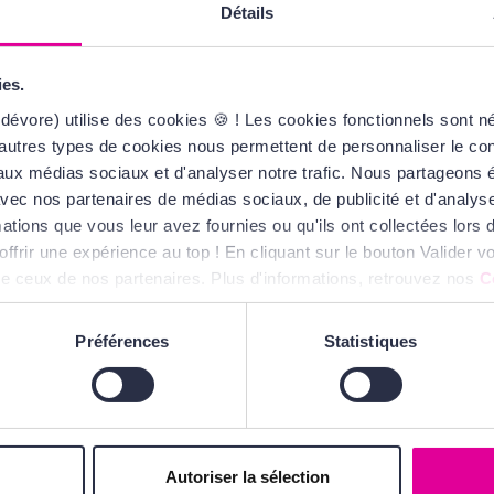
Détails
nt Laurent lui-même et
vallier. Nous retrouvons
ies.
ques de l’Oud, essence
dévore) utilise des cookies 🍪 ! Les cookies fonctionnels sont 
dient précieux est ici
autres types de cookies nous permettent de personnaliser le cont
t de l'Asie, est reconnu
s aux médias sociaux et d'analyser notre trafic. Nous partageons
ent qu'une fois brûlé,
te avec nos partenaires de médias sociaux, de publicité et d'analy
itation. Utilisé avec une
ations que vous leur avez fournies ou qu'ils ont collectées lors de
ril. Yves Saint Laurent a
offrir une expérience au top ! En cliquant sur le bouton Valider
 magnifiant sans risquer
ue ceux de nos partenaires. Plus d'informations, retrouvez nos
C
pour créer M7 sont donc
sité unique et mettre à
Préférences
Statistiques
, mandarine de Sicile et
ce digne de la haute
e fraîcheur minérale
e cette création ultra
couvrir.
Autoriser la sélection