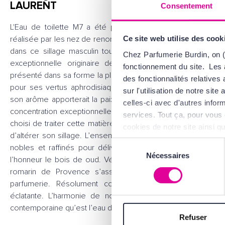
LAURENT
Consentement
L'Eau de toilette M7 a été pensée par Monsieur Yves Sai
réalisée par les nez de renom Alberto Morillas et Jacques Ca
Ce site web utilise des cook
dans ce sillage masculin toutes les propriétés aphrodisia
Chez Parfumerie Burdin, on (
exceptionnelle originaire de l’Asie du sud-est. Cet ingré
fonctionnement du site. Les 
présenté dans sa forme la plus pure. Ce bois, venu du sud-es
des fonctionnalités relative
pour ses vertus aphrodisiaques. La légende raconte égalem
sur l'utilisation de notre si
son arôme apporterait la paix de l'esprit et inviterait à la méd
celles-ci avec d'autres inform
concentration exceptionnelle, son sillage est intense et très vi
services. Tout ça, pour vous 
choisi de traiter cette matière première comme de l’or en la
cookies de notre site ainsi q
d’altérer son sillage. L’ensemble des ingrédients utilisées 
d'Utilisation
.
Sélection
nobles et raffinés pour délivrer une fragrance d’une inten
Nécessaires
du
l’honneur le bois de oud. Vétiver d’Haïti, bergamote d’Italie
consentement
romarin de Provence s’associent pour créer une essen
parfumerie. Résolument contemporain, M7 développe un
éclatante. L’harmonie de notes de diverses natures fait d
contemporaine qu’est l’eau de toilette YSL M7, un parfum à dé
Refuser