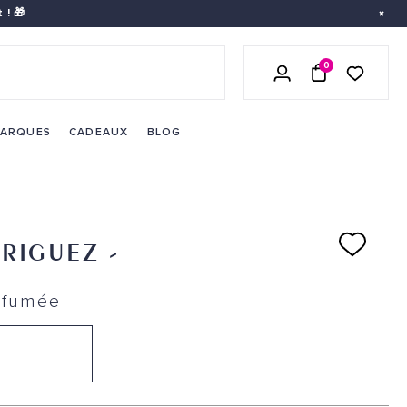
 ! 🎁
0
LISTE DE 
SE CONNECTER
PANIER
ARQUES
CADEAUX
BLOG
RIGUEZ
-
rfumée