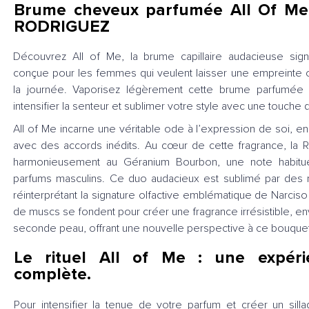
Brume cheveux parfumée All Of M
RODRIGUEZ
Découvrez All of Me, la brume capillaire audacieuse sig
conçue pour les femmes qui veulent laisser une empreinte ol
la journée. Vaporisez légèrement cette brume parfumée
intensifier la senteur et sublimer votre style avec une touche d
All of Me incarne une véritable ode à l’expression de soi, en re
avec des accords inédits. Au cœur de cette fragrance, la 
harmonieusement au Géranium Bourbon, une note habitu
parfums masculins. Ce duo audacieux est sublimé par des
réinterprétant la signature olfactive emblématique de Narcis
de muscs se fondent pour créer une fragrance irrésistible,
seconde peau, offrant une nouvelle perspective à ce bouquet f
Le rituel All of Me : une expérie
complète.
Pour intensifier la tenue de votre parfum et créer un sill