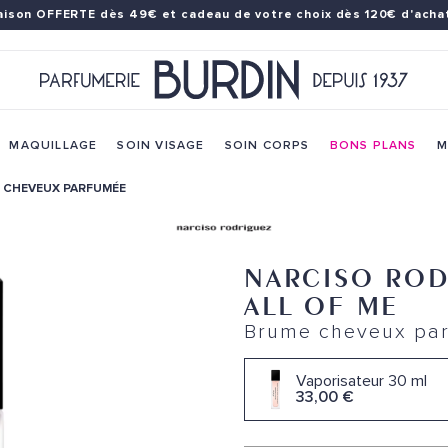
raison OFFERTE dès 49€
et cadeau de votre choix dès 120€ d'achat
MAQUILLAGE
SOIN VISAGE
SOIN CORPS
BONS PLANS
M
E CHEVEUX PARFUMÉE
NARCISO ROD
ALL OF ME
Brume cheveux pa
Vaporisateur 30 ml
33,00 €