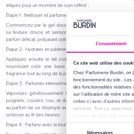
étapes pour un moment de soin raffiné :
Étape 1 : Nettoyer et parfumer en douceur
Commencez par le gel douche parfumé All of Me, qui enve
sa texture douce et sensorielle. Il dépose sur la peau 
parfum délicat, préparant votre peau à recevoir les soins suiva
Consentement
Étape 2 : Hydrater et sublimer
Appliquez ensuite le lait corps parfumé All of Me des pie
Ce site web utilise des cook
nourrissant crée une base hydratée et parfumée, intensifi
Chez Parfumerie Burdin, on (
fragrance tout au long de la journée.
fonctionnement du site. Les 
Étape 3 : Parfumer intensément
des fonctionnalités relative
Vaporisez généreusement la fragrance All of Me sur vos
sur l'utilisation de notre si
poignets, coudes, cou, et derrière les oreilles. Ces zones 
celles-ci avec d'autres inform
au parfum de se déployer avec la chaleur naturelle de votre 
services. Tout ça, pour vous 
richesse au fil des heures.
cookies de notre site ainsi q
d'Utilisation
.
Étape 4 : Parfaire avec la brume capillaire
Sélection
Nécessaires
du