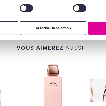
, terminez par un voile
eront alors subtilement
haque geste.
Autoriser la sélection
VOUS AIMEREZ
AUSSI...