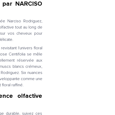
e par NARCISO
née Narciso Rodriguez,
factive tout au long de
 sur vos cheveux pour
élicate.
visitant l'univers floral
Rose Centifolia se mêle
ellement réservée aux
 muscs blancs crémeux,
o Rodriguez. Six nuances
 enveloppante comme une
loral raffiné.
nce olfactive
age durable, suivez ces