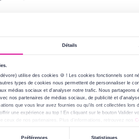
loppera votre corps de
une première couche de
nts.
Détails
ds aux épaules. Ce soin
ies.
ant la diffusion de la
dévore) utilise des cookies 🍪 ! Les cookies fonctionnels sont 
autres types de cookies nous permettent de personnaliser le cont
s aux médias sociaux et d'analyser notre trafic. Nous partageons
 points de pulsation :
te avec nos partenaires de médias sociaux, de publicité et d'analy
stratégiques permettent
ations que vous leur avez fournies ou qu'ils ont collectées lors de
corps, révélant toute sa
offrir une expérience au top ! En cliquant sur le bouton Valider
ue ceux de nos partenaires. Plus d'informations, retrouvez nos
C
Préférences
Statistiques