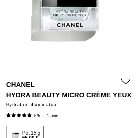
CHANEL
HYDRA BEAUTY MICRO CRÈME YEUX
Hydratant illuminateur
5
/
5
-
1
avis
Pot 15 g
55,00 €