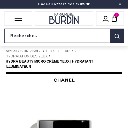
Cadeau offert dès 120€
❤️
0
Icône util
pani
Logo du site
Accueil
SOIN VISAGE
YEUX ET LEVRES
HYDRATATION DES YEUX
HYDRA BEAUTY MICRO CRÈME YEUX | HYDRATANT
ILLUMINATEUR