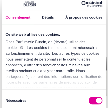
Consentement
Détails
À propos des cookies
VOUS AIMEREZ
AUSSI...
Ce site web utilise des cookies.
Chez Parfumerie Burdin, on (dévore) utilise des
cookies 🍪 ! Les cookies fonctionnels sont nécessaires
au fonctionnement du site. Les autres types de cookies
nous permettent de personnaliser le contenu et les
annonces, d'offrir des fonctionnalités relatives aux
médias sociaux et d'analyser notre trafic. Nous
partageons également des informations sur l'utilisation de
notre site avec nos partenaires de médias sociaux, de
publicité et d'analyse, qui peuvent combiner celles-ci
avec d'autres informations que vous leur avez fournies
Sélection
ou qu'ils ont collectées lors de votre utilisation de leurs
Nécessaires
du
services. Tout ça, pour vous offrir une expérience au top
consentement