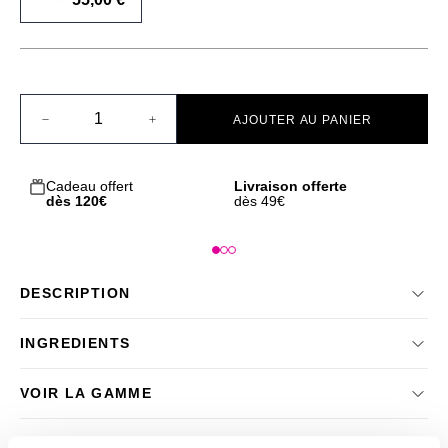
Quantité
AJOUTER AU PANIER
Cadeau offert
Livraison offerte
L
dès 120€
dès 49€
0
DESCRIPTION
INGREDIENTS
VOIR LA GAMME
AVIS