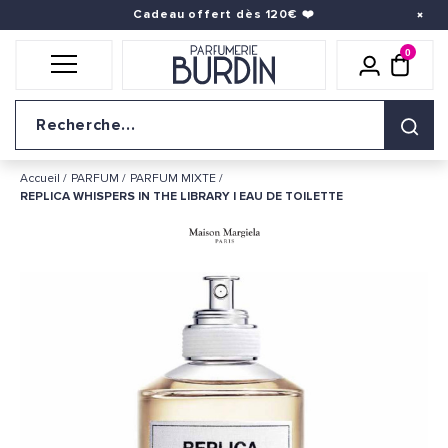
Cadeau offert dès 120€
❤️
0
Icône util
pani
Logo du site
Accueil
PARFUM
PARFUM MIXTE
REPLICA WHISPERS IN THE LIBRARY | EAU DE TOILETTE