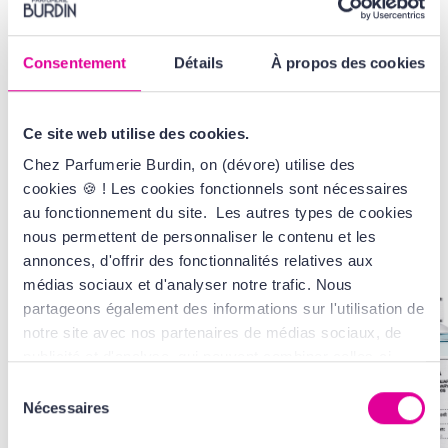
VOIR LA GAMME
Consentement
Détails
À propos des cookies
AVIS
Ce site web utilise des cookies.
Chez Parfumerie Burdin, on (dévore) utilise des
cookies 🍪 ! Les cookies fonctionnels sont nécessaires
VOUS AIMEREZ
AUSSI...
au fonctionnement du site. Les autres types de cookies
nous permettent de personnaliser le contenu et les
annonces, d'offrir des fonctionnalités relatives aux
médias sociaux et d'analyser notre trafic. Nous
partageons également des informations sur l'utilisation de
notre site avec nos partenaires de médias sociaux, de
publicité et d'analyse, qui peuvent combiner celles-ci
avec d'autres informations que vous leur avez fournies
Sélection
ou qu'ils ont collectées lors de votre utilisation de leurs
Nécessaires
du
services. Tout ça, pour vous offrir une expérience au top
consentement