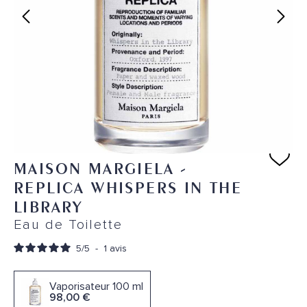
MAISON MARGIELA
-
REPLICA WHISPERS IN THE
LIBRARY
Eau de Toilette
5
/
5
-
1
avis
Vaporisateur 100 ml
98,00 €