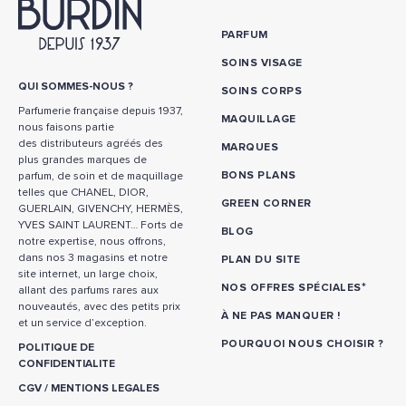
PARFUM
SOINS VISAGE
QUI SOMMES-NOUS ?
SOINS CORPS
Parfumerie française depuis 1937,
MAQUILLAGE
nous faisons partie
des distributeurs agréés des
MARQUES
plus grandes marques de
BONS PLANS
parfum, de soin et de maquillage
telles que CHANEL, DIOR,
GREEN CORNER
GUERLAIN, GIVENCHY, HERMÈS,
YVES SAINT LAURENT… Forts de
BLOG
notre expertise, nous offrons,
dans nos 3 magasins et notre
PLAN DU SITE
site internet, un large choix,
*
NOS OFFRES SPÉCIALES
allant des parfums rares aux
nouveautés, avec des petits prix
À NE PAS MANQUER !
et un service d’exception.
POURQUOI NOUS CHOISIR ?
POLITIQUE DE
CONFIDENTIALITE
CGV
/
MENTIONS LEGALES