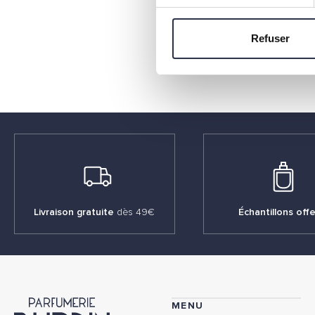
Pour co
Refuser
ou écri
Livraison gratuite
dès 49€
Échantillons offe
MENU