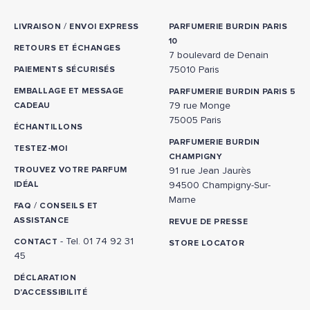
/
LIVRAISON
ENVOI EXPRESS
PARFUMERIE BURDIN PARIS
10
RETOURS ET ÉCHANGES
7 boulevard de Denain
75010 Paris
PAIEMENTS SÉCURISÉS
EMBALLAGE ET MESSAGE
PARFUMERIE BURDIN PARIS 5
79 rue Monge
CADEAU
75005 Paris
ÉCHANTILLONS
PARFUMERIE BURDIN
TESTEZ-MOI
CHAMPIGNY
TROUVEZ VOTRE PARFUM
91 rue Jean Jaurès
IDÉAL
94500 Champigny-Sur-
Marne
/
FAQ
CONSEILS ET
ASSISTANCE
REVUE DE PRESSE
- Tel. 01 74 92 31
CONTACT
STORE LOCATOR
45
DÉCLARATION
D'ACCESSIBILITÉ