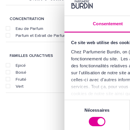
CONCENTRATION
Consentement
KILI
Eau de Parfum
Angels' 
Parfum et Extrait de Parfum
Extrai
Ce site web utilise des cook
Chez Parfumerie Burdin, on (
34
FAMILLES OLFACTIVES
fonctionnement du site. Les 
Epicé
des fonctionnalités relative
Boisé
sur l'utilisation de notre si
Fruité
celles-ci avec d'autres inform
Vert
services. Tout ça, pour vous 
cookies de notre site ainsi q
d'Utilisation
.
Sélection
Nécessaires
du
consentement