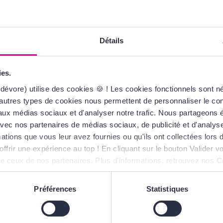
Détails
AN PARIS
KILIAN PARIS
Share Paradis
Coffret découverte &
t de Parfum
Talisman de voyage
ies.
Eau de Parfum
dévore) utilise des cookies 🍪 ! Les cookies fonctionnels sont 
4,00 €
260,00 €
autres types de cookies nous permettent de personnaliser le cont
s aux médias sociaux et d'analyser notre trafic. Nous partageons
te avec nos partenaires de médias sociaux, de publicité et d'analy
ations que vous leur avez fournies ou qu'ils ont collectées lors de
offrir une expérience au top ! En cliquant sur le bouton Valider
ue ceux de nos partenaires. Plus d'informations, retrouvez nos
C
Préférences
Statistiques