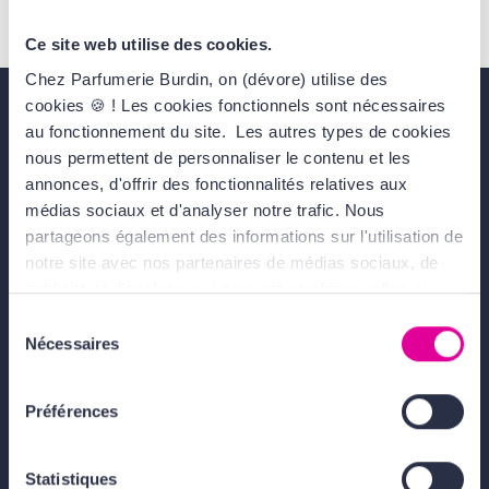
ou écrivez à l'adresse suivante : Whitman LBS NV,
Nijverheidstraat 15 - 2260 Oevel - BE
Ce site web utilise des cookies.
Chez Parfumerie Burdin, on (dévore) utilise des
cookies 🍪 ! Les cookies fonctionnels sont nécessaires
au fonctionnement du site. Les autres types de cookies
Livraison gratuite
dès 49€
nous permettent de personnaliser le contenu et les
annonces, d'offrir des fonctionnalités relatives aux
médias sociaux et d'analyser notre trafic. Nous
partageons également des informations sur l'utilisation de
Échantillons offerts
notre site avec nos partenaires de médias sociaux, de
publicité et d'analyse, qui peuvent combiner celles-ci
avec d'autres informations que vous leur avez fournies
Sélection
ou qu'ils ont collectées lors de votre utilisation de leurs
Nécessaires
du
Emballage cadeau gratuit
services. Tout ça, pour vous offrir une expérience au top
consentement
! En cliquant sur le bouton Valider vous acceptez
Préférences
l'ensemble des cookies de notre site ainsi que ceux de
nos partenaires. Plus d'informations, retrouvez
Paiement sécurisé
nos
Conditions Générales d'Utilisation
.
Statistiques