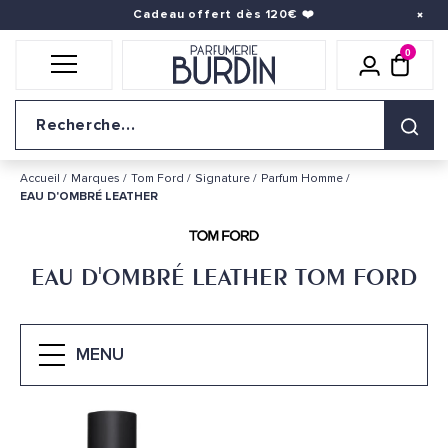
Cadeau offert dès 120€
❤️
0
Icône util
pani
Logo du site
Accueil
Marques
Tom Ford
Signature
Parfum Homme
EAU D'OMBRÉ LEATHER
EAU D'OMBRÉ LEATHER TOM FORD
MENU