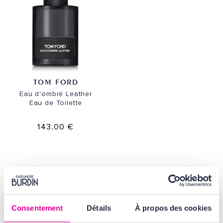
TOM FORD
Eau d'ombré Leather
Eau de Toilette
143,00 €
Parfumerie Burdin est distributeur agréé de la marque Tom Ford.
Pour contacter la marque, envoyez un email à :
Consentement
Détails
À propos des cookies
contactmanufacturer@elcompanies.com