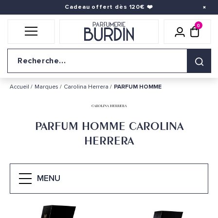
Cadeau offert dès 120€
❤️
0
Icône util
pani
Logo du site
Accueil
Marques
Carolina Herrera
PARFUM HOMME
PARFUM HOMME CAROLINA
HERRERA
MENU